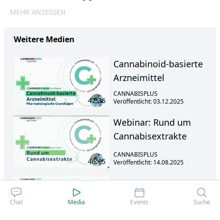
MEHR ANZEIGEN
Weitere Medien
Cannabinoid-basierte
Arzneimittel
CANNABISPLUS
42:36
Veröffentlicht: 03.12.2025
Webinar: Rund um
Cannabisextrakte
CANNABISPLUS
46:15
Veröffentlicht: 14.08.2025
Cannabinoidtherapie
bei onkologischen
Chat
Media
Events
Suche
Patient*innen
CANNABISPLUS